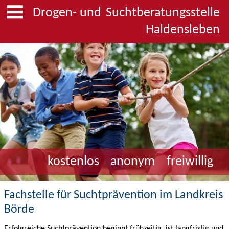
Drogen- und
Suchtberatungsstelle
Haldensleben
kostenlos
anonym
freiwillig
Fachstelle für Suchtprävention im Landkreis
Börde